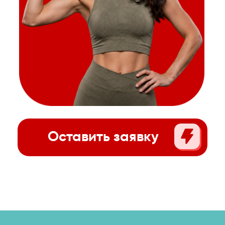
ти
!
нализ тела, план
.
Оставить за
+998