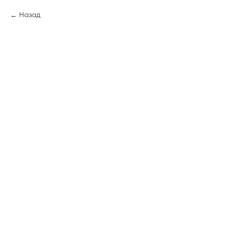
Назад