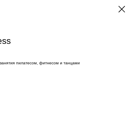
ess
 занятия пилатесом, фитнесом и танцами